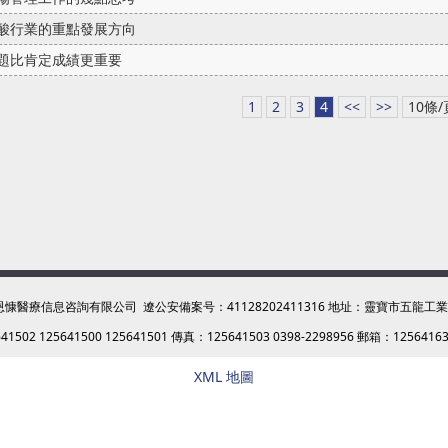
酸行業的重點發展方向
題比肯定成績更重要
1
2
3
4
<<
>>
10條/
恩慷醫療信息咨詢有限公司
遼公安備案号：41128202411316 地址：靈寶市五龍工
1502 125641500 125641501 傳真：125641503 0398-2298956 郵箱：1256416
XML 地圖