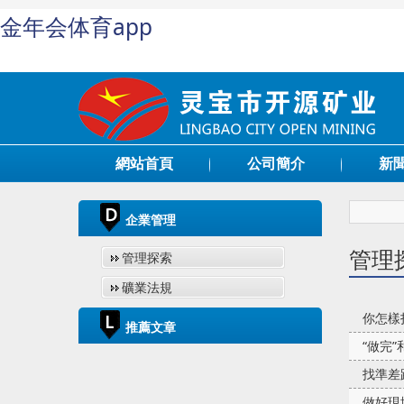
金年会体育app
網站首頁
公司簡介
新
企業管理
管理
管理探索
礦業法規
你怎樣
推薦文章
“做完”
找準差
做好現