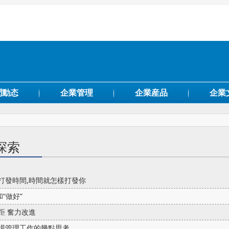
聞動态
企業管理
企業産品
企業
探索
打發時間,時間就怎樣打發你
和“做好”
距 奮力改進
場管理工作的幾點思考