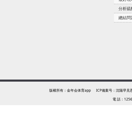
分析硫
總結問
版權所有：金年会体育app ICP備案号：
沈陽早見
電 話：12564